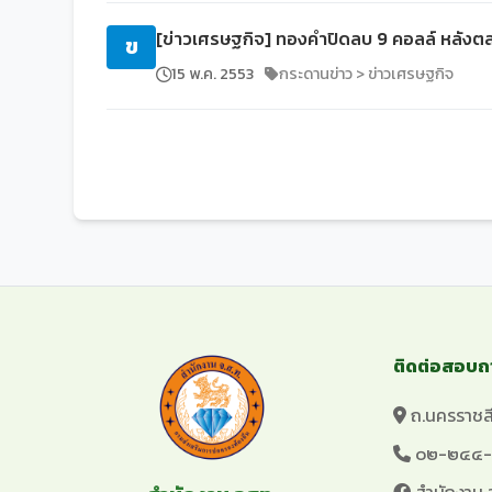
[ข่าวเศรษฐกิจ] ทองคำปิดลบ 9 คอลล์ หลังตล
ข
15 พ.ค. 2553
กระดานข่าว > ข่าวเศรษฐกิจ
ติดต่อสอบถ
ถ.นครราชสี
๐๒-๒๔๔-