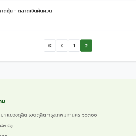
าดหุ้น - ตลาดเงินผันผวน
1
2
าม
มา แขวงดุสิต เขตดุสิต
กรุงเทพมหานคร ๑๐๓๐๐
๘๓๘๑