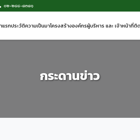
๐๒-๒๔๔-๘๓๘๑
้าแรก
ประวัติความเป็นมา
โครงสร้างองค์กร
ผู้บริหาร และ เจ้าหน้าที่
ติ
กระดานข่าว