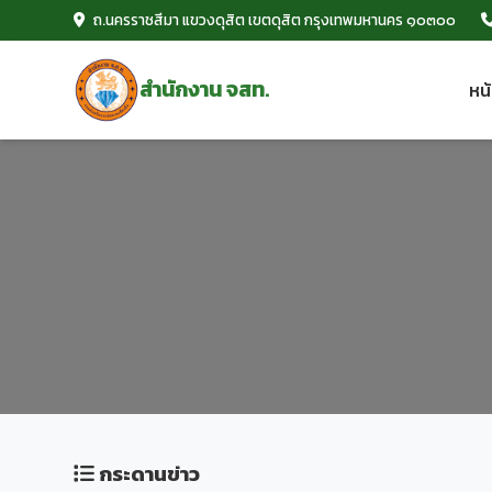
ถ.นครราชสีมา แขวงดุสิต เขตดุสิต
กรุงเทพมหานคร ๑๐๓๐๐
สำนักงาน จสท.
หน
กระดานข่าว