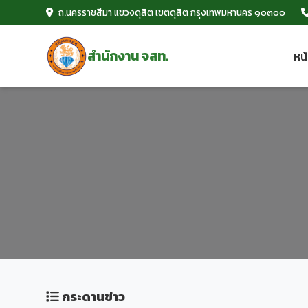
ถ.นครราชสีมา แขวงดุสิต เขตดุสิต
กรุงเทพมหานคร ๑๐๓๐๐
สำนักงาน จสท.
หน
กระดานข่าว