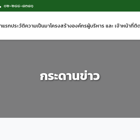
๐๒-๒๔๔-๘๓๘๑
้าแรก
ประวัติความเป็นมา
โครงสร้างองค์กร
ผู้บริหาร และ เจ้าหน้าที่
ติ
กระดานข่าว