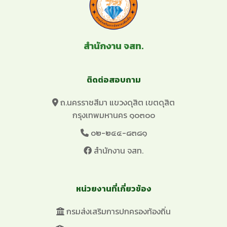
สำนักงาน จสท.
ติดต่อสอบถาม
ถ.นครราชสีมา แขวงดุสิต เขตดุสิต
กรุงเทพมหานคร ๑๐๓๐๐
๐๒-๒๔๔-๘๓๘๑
สำนักงาน จสท.
หน่วยงานที่เกี่ยวข้อง
กรมส่งเสริมการปกครองท้องถิ่น